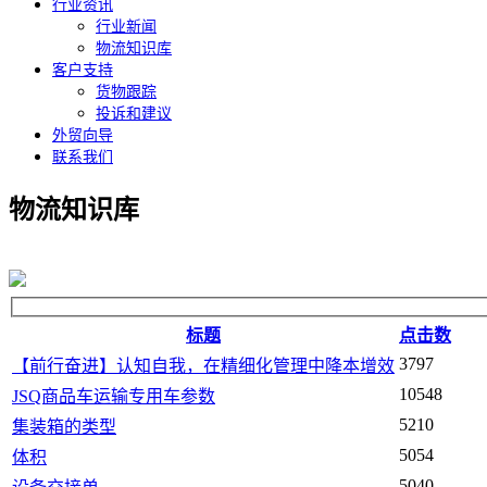
行业资讯
行业新闻
物流知识库
客户支持
货物跟踪
投诉和建议
外贸向导
联系我们
物流知识库
标题
点击数
3797
【前行奋进】认知自我，在精细化管理中降本增效
10548
JSQ商品车运输专用车参数
5210
集装箱的类型
5054
体积
5040