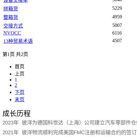
设备交接单
5229
拼箱货
4959
整箱货
5007
交接方式
NVOCC
6116
4507
13种贸易术语
第1页 共2页
首页
上页
1
2
下页
末页
成长历程
2023年 彼洋为德国科世达（上海）公司建立汽车零部件
2021年 彼洋物流顺利完成美国FMC注册和运输合约的签